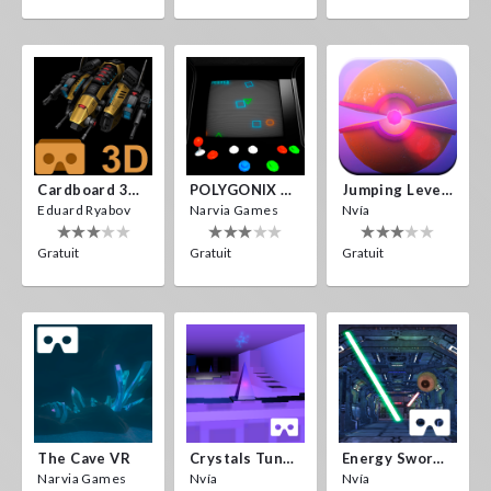
Cardboard 3D VR Space FPS Game
POLYGONIX VR
Jumping Levels
Eduard Ryabov
Narvia Games
Nvía
Gratuit
Gratuit
Gratuit
The Cave VR
Crystals Tunnel VR
Energy Sword VR
Narvia Games
Nvía
Nvía