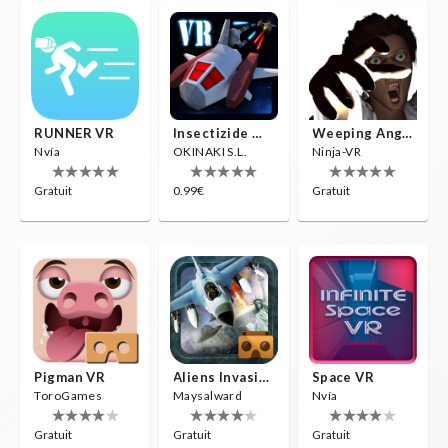
RUNNER VR
Insectizide Wars VR
Weeping Angels VR
Nvía
OKINAKI S.L.
Ninja-VR
Gratuit
0.99€
Gratuit
Pigman VR
Aliens Invasion VR
Space VR
ToroGames
Maysalward
Nvía
Gratuit
Gratuit
Gratuit