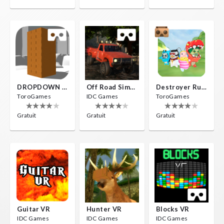
DROPDOWN VR
Off Road Simulator VR
Destroyer Run VR
ToroGames
IDC Games
ToroGames
Gratuit
Gratuit
Gratuit
Guitar VR
Hunter VR
Blocks VR
IDC Games
IDC Games
IDC Games