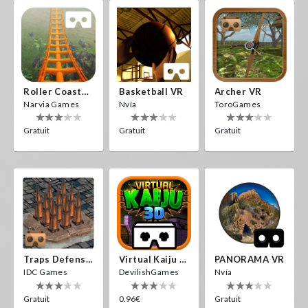
Roller Coaster VR
Basketball VR
Archer VR
Narvia Games
Nvía
ToroGames
Gratuit
Gratuit
Gratuit
Traps Defense VR
Virtual Kaiju 3D
PANORAMA VR
IDC Games
DevilishGames
Nvía
Gratuit
0.96€
Gratuit