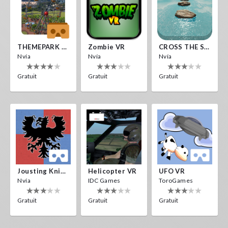
THEMEPARK VR
Zombie VR
CROSS THE SEA
Nvía
Nvía
Nvía
Gratuit
Gratuit
Gratuit
Jousting Knights VR
Helicopter VR
UFO VR
Nvía
IDC Games
ToroGames
Gratuit
Gratuit
Gratuit