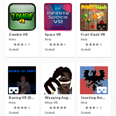
Zombie VR
Space VR
Fruit Slash VR
Nvía
Nvía
Nvía
Gratuit
Gratuit
Gratuit
Boxing VR (Demo)
Weeping Angels VR
Jousting Knights VR
Nvía
Ninja-VR
Nvía
Gratuit
Gratuit
Gratuit