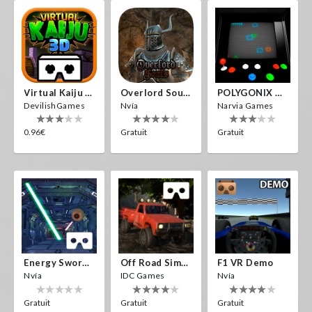
Virtual Kaiju 3D
Overlord Souls
POLYGONIX VR
DevilishGames
Nvía
Narvia Games
0.96€
Gratuit
Gratuit
Energy Sword VR
Off Road Simulator VR
F1 VR Demo
Nvía
IDC Games
Nvía
Gratuit
Gratuit
Gratuit