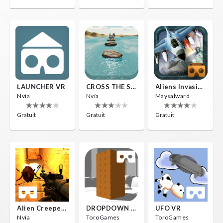
LAUNCHER VR
CROSS THE SEA
Aliens Invasion VR
Nvía
Nvía
Maysalward
Gratuit
Gratuit
Gratuit
Alien Creepers VR
DROPDOWN VR
UFO VR
Nvía
ToroGames
ToroGames