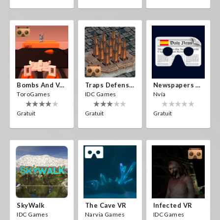
Bombs And Veggies
Traps Defense VR
Newspapers Spain VR
ToroGames
IDC Games
Nvía
Gratuit
Gratuit
Gratuit
SkyWalk
The Cave VR
Infected VR
IDC Games
Narvia Games
IDC Games