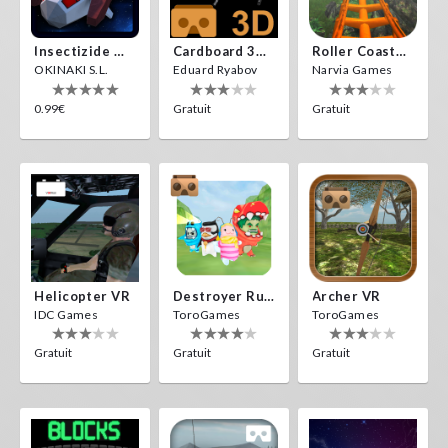
Insectizide Wars VR
Cardboard 3D VR Space FPS Game
Roller Coaster VR
OKINAKI S.L.
Eduard Ryabov
Narvia Games
0.99€
Gratuit
Gratuit
Helicopter VR
Destroyer Run VR
Archer VR
IDC Games
ToroGames
ToroGames
Gratuit
Gratuit
Gratuit