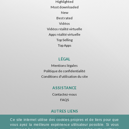
Highlighted
Most downloaded
New
Best rated
Vidéos
Vidéos réalité virtuelle
Apps réalité virtuelle
Top Selling
Top Apps
LÉGAL
Mentions légales
Politique de confidentialité
Conditions d'utilisation du site
ASSISTANCE
Contactez-nous
FAQS
AUTRES LIENS
Télécharger
Ce site internet utilise des cookies propres et de tiers pour que
Feed
vous ayez la meilleure expérience utilisateur possible. Si vous
Sitemap