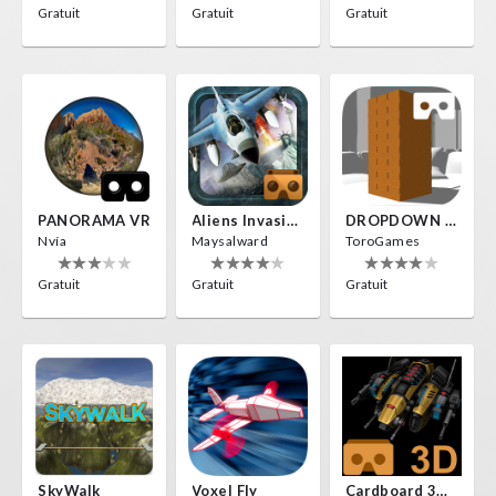
Gratuit
Gratuit
Gratuit
PANORAMA VR
Aliens Invasion VR
DROPDOWN VR
Nvía
Maysalward
ToroGames
Gratuit
Gratuit
Gratuit
SkyWalk
Voxel Fly
Cardboard 3D VR Space FPS Game