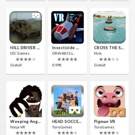
HILL DRIVER VR
Insectizide Wars VR
CROSS THE SEA
IDC Games
OKINAKI S.L.
Nvía
Gratuit
0.99€
Gratuit
Weeping Angels VR
HEAD SOCCER VR
Pigman VR
Ninja-VR
ToroGames
ToroGames