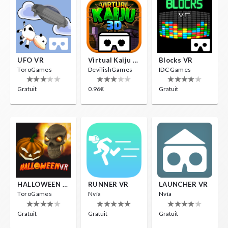
UFO VR
Virtual Kaiju 3D
Blocks VR
ToroGames
DevilishGames
IDC Games
Gratuit
0.96€
Gratuit
HALLOWEEN VR
RUNNER VR
LAUNCHER VR
ToroGames
Nvía
Nvía
Gratuit
Gratuit
Gratuit