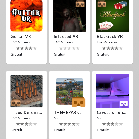
Guitar VR
Infected VR
Blackjack VR
IDC Games
IDC Games
ToroGames
Gratuit
Gratuit
Gratuit
Traps Defense VR
THEMEPARK VR
Crystals Tunnel VR
IDC Games
Nvía
Nvía
Gratuit
Gratuit
Gratuit