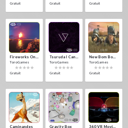
Gratuit
Gratuit
Gratuit
Fireworks On Victory Day
Tsuruda I Can Get Really Crazy
New Bom Bom Vr SBS 2020
ToroGames
ToroGames
ToroGames
Gratuit
Gratuit
Gratuit
Caminandes
Gravity Box
360 VR Movie Experience