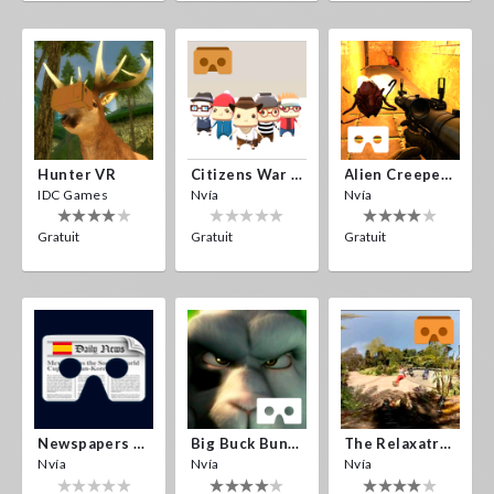
Hunter VR
Citizens War VR
Alien Creepers VR
IDC Games
Nvía
Nvía
Gratuit
Gratuit
Gratuit
Newspapers Spain VR
Big Buck Bunny
The Relaxatron
Nvía
Nvía
Nvía