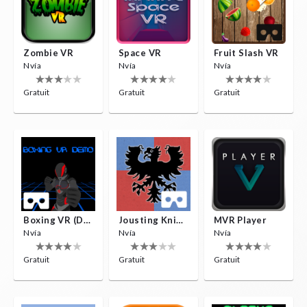
Zombie VR
Space VR
Fruit Slash VR
Nvía
Nvía
Nvía
Gratuit
Gratuit
Gratuit
Boxing VR (Demo)
Jousting Knights VR
MVR Player
Nvía
Nvía
Nvía
Gratuit
Gratuit
Gratuit