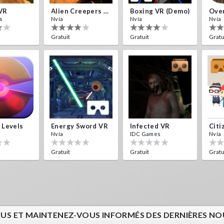
VR
Alien Creepers VR
Boxing VR (Demo)
Over
s
Nvía
Nvía
Nvía
Gratuit
Gratuit
Gratu
 Levels
Energy Sword VR
Infected VR
Citi
Nvía
IDC Games
Nvía
Gratuit
Gratuit
Gratu
US ET MAINTENEZ-VOUS INFORMÉS DES DERNIÈRES NOU