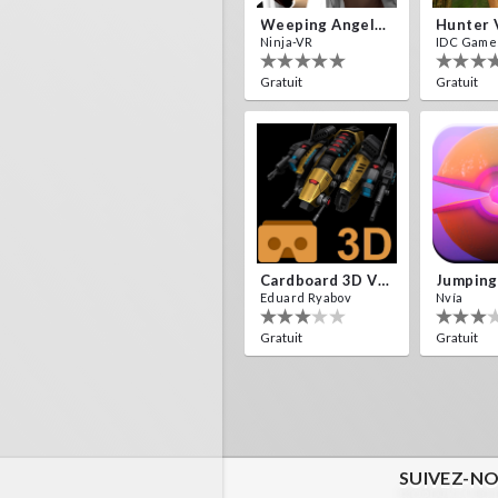
Weeping Angels VR
Hunter 
Ninja-VR
IDC Game
Gratuit
Gratuit
Cardboard 3D VR Space FPS Game
Jumping
Eduard Ryabov
Nvía
Gratuit
Gratuit
SUIVEZ-NO