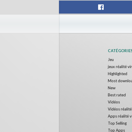
CATÉGORIE
Jeu
jeux réalité vi
Highlighted
Most downlo
New
Best rated
Vidéos
Vidéos réalité
Apps réalité v
Top Selling
Top Apps