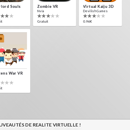
lord Souls
Zombie VR
Virtual Kaiju 3D
Nvía
DevilishGames
it
Gratuit
0.96€
zens War VR
it
VEAUTÉS DE REALITE VIRTUELLE !