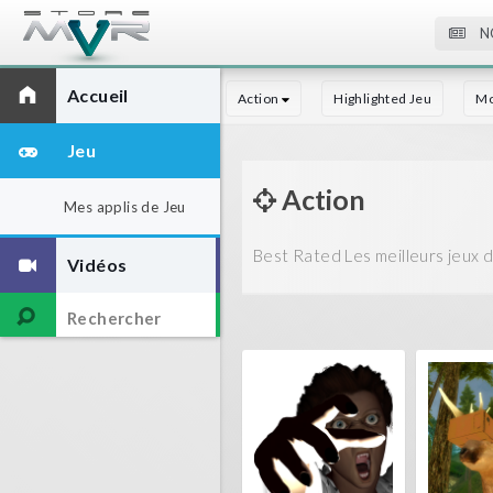
N
Accueil
Action
Highlighted Jeu
Mo
Jeu
Action
Mes applis de Jeu
Best Rated Les meilleurs jeux d
Vidéos