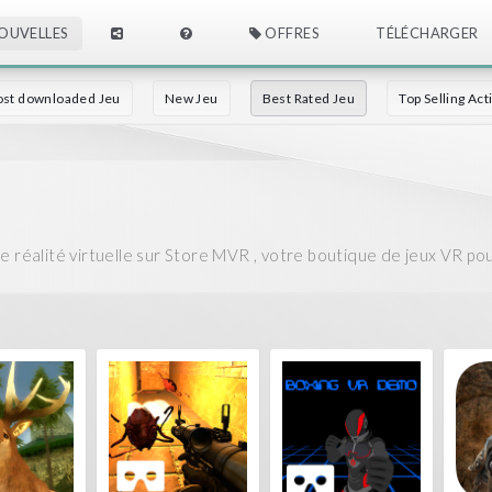
OUVELLES
OFFRES
TÉLÉCHARGER
st downloaded Jeu
New Jeu
Best Rated Jeu
Top Selling Act
e réalité virtuelle sur Store MVR , votre boutique de jeux VR po