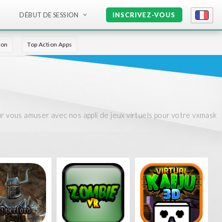
DÉBUT DE SESSION
INSCRIVEZ-VOUS
ion
Top Action Apps
ur vous amuser avec nos appli de jeux virtuels pour votre vxmask