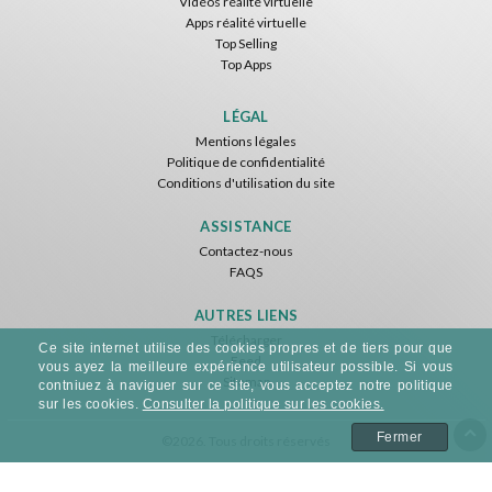
Vidéos réalité virtuelle
Apps réalité virtuelle
Top Selling
Top Apps
LÉGAL
Mentions légales
Politique de confidentialité
Conditions d'utilisation du site
ASSISTANCE
Contactez-nous
FAQS
AUTRES LIENS
Télécharger
Ce site internet utilise des cookies propres et de tiers pour que
Feed
vous ayez la meilleure expérience utilisateur possible. Si vous
Sitemap
contniuez à naviguer sur ce site, vous acceptez notre politique
sur les cookies.
Consulter la politique sur les cookies.
Fermer
©2026. Tous droits réservés