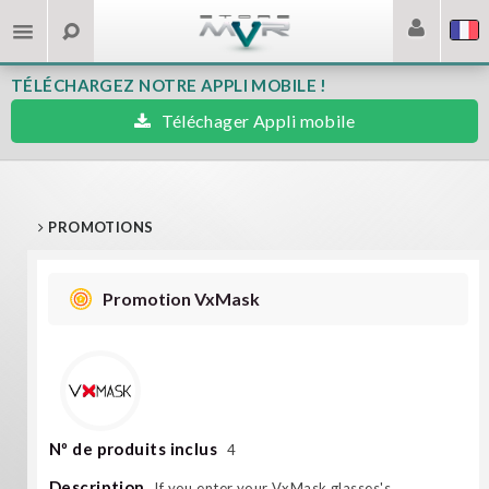
TÉLÉCHARGEZ NOTRE APPLI MOBILE !
Téléchager Appli mobile
PROMOTIONS
Promotion VxMask
Nº de produits inclus
4
Description
If you enter your VxMask glasses's