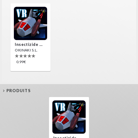
Insectizide Wars VR
OKINAKI S.L.
0.99€
PRODUITS
Insectizide Wars VR