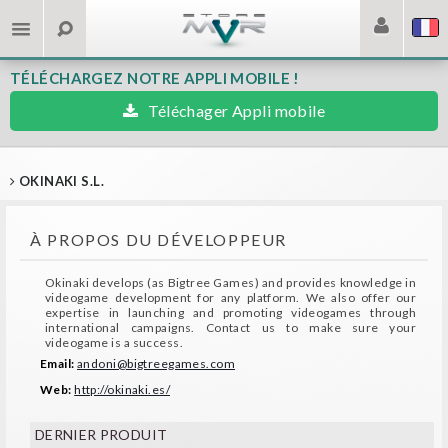
TÉLÉCHARGEZ NOTRE APPLI MOBILE !
Téléchager Appli mobile
OKINAKI S.L.
À PROPOS DU DÉVELOPPEUR
Okinaki develops (as Bigtree Games) and provides knowledge in
videogame development for any platform. We also offer our
expertise in launching and promoting videogames through
international campaigns. Contact us to make sure your
videogame is a success.
Email:
andoni@bigtreegames.com
Web:
http://okinaki.es/
DERNIER PRODUIT