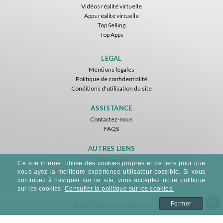
Vidéos réalité virtuelle
Apps réalité virtuelle
Top Selling
Top Apps
LÉGAL
Mentions légales
Politique de confidentialité
Conditions d'utilisation du site
ASSISTANCE
Contactez-nous
FAQS
AUTRES LIENS
Télécharger
Ce site internet utilise des cookies propres et de tiers pour que
Feed
vous ayez la meilleure expérience utilisateur possible. Si vous
Sitemap
contniuez à naviguer sur ce site, vous acceptez notre politique
sur les cookies.
Consulter la politique sur les cookies.
Fermer
©2026. Tous droits réservés