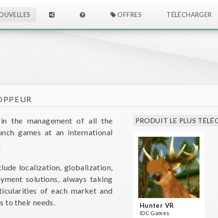
OUVELLES
OFFRES
TÉLÉCHARGER
OPPEUR
 in the management of all the
PRODUIT LE PLUS TÉL
unch games at an international
.
ude localization, globalization,
yment solutions, always taking
ticularities of each market and
s to their needs.
Hunter VR
IDC Games