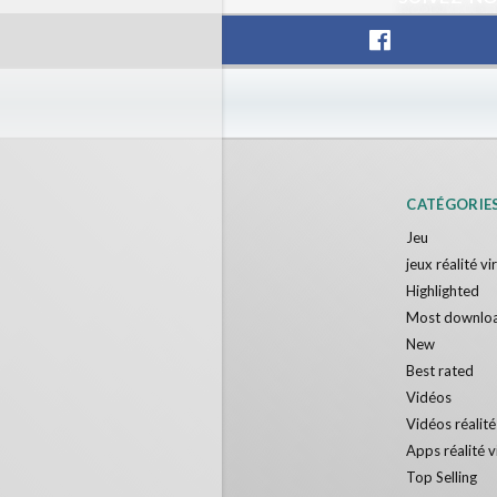
CATÉGORIE
Jeu
jeux réalité vi
Highlighted
Most downlo
New
Best rated
Vidéos
Vidéos réalité
Apps réalité v
Top Selling