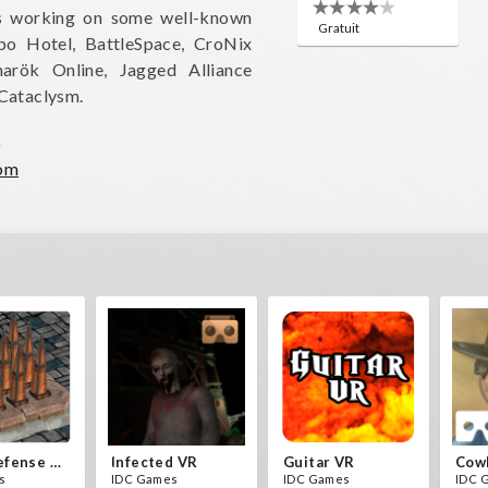
is working on some well-known
Gratuit
 Hotel, BattleSpace, CroNix
narök Online, Jagged Alliance
 Cataclysm.
m
com
Traps Defense VR
Infected VR
Guitar VR
Cow
s
IDC Games
IDC Games
IDC 