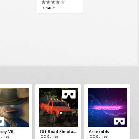
Gratuit
boy VR
Off Road Simulator VR
Asteroids
Games
IDC Games
IDC Games