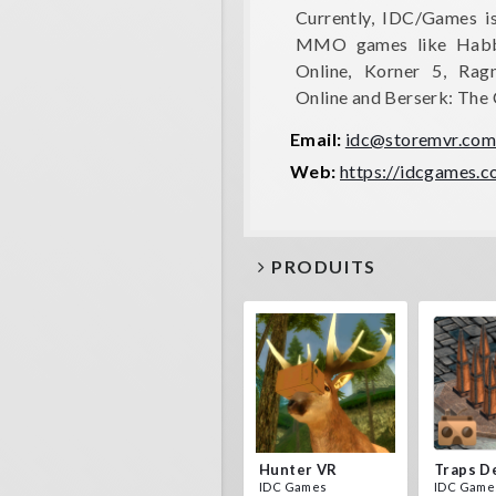
Currently, IDC/Games 
MMO games like Habbo
Online, Korner 5, Rag
Online and Berserk: The
Email:
idc@storemvr.co
Web:
https://idcgames.
PRODUITS
Hunter VR
IDC Games
IDC Game