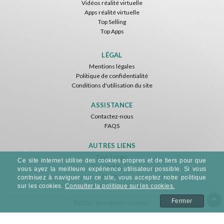
Vidéos réalité virtuelle
IDC Games
Apps réalité virtuelle
Top Selling
Gratuit
Top Apps
Virtual Kaiju 3D
Blocks VR
HALLOWEEN VR
DevilishGames
IDC Games
ToroGames
LÉGAL
Mentions légales
0.96€
Gratuit
Gratuit
Politique de confidentialité
Conditions d'utilisation du site
ASSISTANCE
Contactez-nous
FAQS
AUTRES LIENS
Télécharger
Ce site internet utilise des cookies propres et de tiers pour que
Feed
RUNNER VR
vous ayez la meilleure expérience utilisateur possible. Si vous
Sitemap
Nvía
contniuez à naviguer sur ce site, vous acceptez notre politique
sur les cookies.
Consulter la politique sur les cookies.
Gratuit
Fermer
©2026. Tous droits réservés