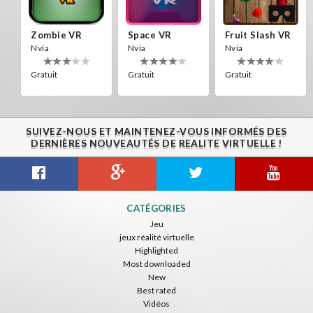
Gratuit
Gratuit
Gratuit
Zombie VR
Space VR
Fruit Slash VR
Nvía
Nvía
Nvía
Gratuit
Gratuit
Gratuit
Alien Creepers VR
Nvía
Gratuit
SUIVEZ-NOUS ET MAINTENEZ-VOUS INFORMÉS DES
DROPDOWN VR
Off Road Simulator VR
Destroyer Run VR
DERNIÈRES NOUVEAUTÉS DE REALITE VIRTUELLE !
ToroGames
IDC Games
ToroGames
Gratuit
Gratuit
Gratuit
Boxing VR (Demo)
Jousting Knights VR
UFO VR
CATÉGORIES
Nvía
Nvía
ToroGames
Jeu
jeux réalité virtuelle
Gratuit
Gratuit
Gratuit
Highlighted
Most downloaded
New
Best rated
Vidéos
Guitar VR