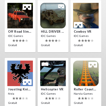
Off Road Simulator VR
HILL DRIVER VR
Cowboy VR
IDC Games
IDC Games
IDC Games
Gratuit
Gratuit
Gratuit
Jousting Knights VR
Helicopter VR
Roller Coaster VR
Nvía
IDC Games
Narvia Games
Gratuit
Gratuit
Gratuit