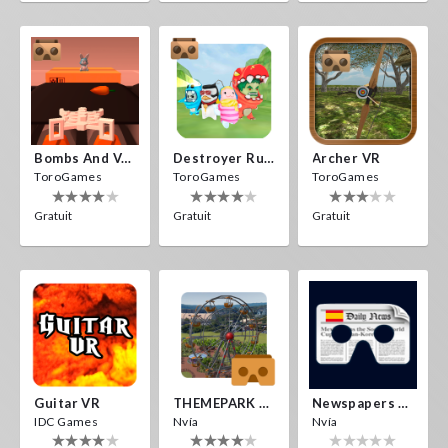
Bombs And Veggies
Destroyer Run VR
Archer VR
ToroGames
ToroGames
ToroGames
Gratuit
Gratuit
Gratuit
Guitar VR
THEMEPARK VR
Newspapers Spain VR
IDC Games
Nvía
Nvía