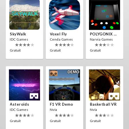
SkyWalk
Voxel Fly
POLYGONIX VR
IDC Games
Cenda Games
Narvia Games
Gratuit
Gratuit
Gratuit
Asteroids
F1 VR Demo
Basketball VR
IDC Games
Nvía
Nvía
Gratuit
Gratuit
Gratuit