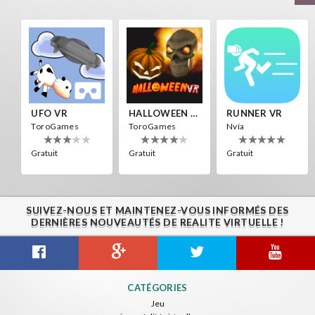
Gratuit
Gratuit
Gratuit
LAUNCHER VR
HEAD SOCCER VR
HALLOWEEN VR
Nvía
ToroGames
ToroGames
Gratuit
Gratuit
Gratuit
UFO VR
HALLOWEEN VR
RUNNER VR
ToroGames
ToroGames
Nvía
Gratuit
Gratuit
Gratuit
Archer VR
ToroGames
Gratuit
SUIVEZ-NOUS ET MAINTENEZ-VOUS INFORMÉS DES
SkyWalk
Voxel Fly
Asteroids
DERNIÈRES NOUVEAUTÉS DE REALITE VIRTUELLE !
IDC Games
Cenda Games
IDC Games
Gratuit
Gratuit
Gratuit
LAUNCHER VR
HEAD SOCCER VR
PANORAMA VR
CATÉGORIES
Nvía
ToroGames
Nvía
Jeu