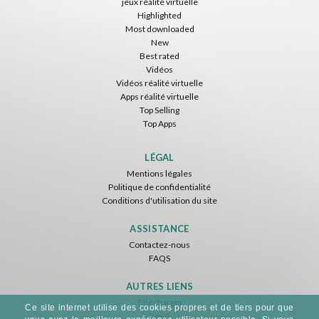
jeux réalité virtuelle
Gratuit
Gratuit
Gratuit
Highlighted
Most downloaded
New
Best rated
Vidéos
F1 VR Demo
Vidéos réalité virtuelle
Nvía
Apps réalité virtuelle
Top Selling
Gratuit
Top Apps
SkyWalk
Voxel Fly
POLYGONIX VR
IDC Games
Cenda Games
Narvia Games
LÉGAL
Mentions légales
Gratuit
Gratuit
Gratuit
Politique de confidentialité
Conditions d'utilisation du site
ASSISTANCE
Contactez-nous
FAQS
AUTRES LIENS
Télécharger
Ce site internet utilise des cookies propres et de tiers pour que
Feed
Asteroids