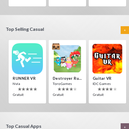
Top Selling Casual
+
HEAD SOCCER VR
PANORAMA VR
Voxel Fly
ToroGames
Nvía
Cenda Games
Gratuit
Gratuit
Gratuit
RUNNER VR
Destroyer Run VR
Guitar VR
Nvía
ToroGames
IDC Games
Gratuit
Gratuit
Gratuit
Guitar VR
HALLOWEEN VR
Destroyer Run VR
Top Casual Apps
+
IDC Games
ToroGames
ToroGames