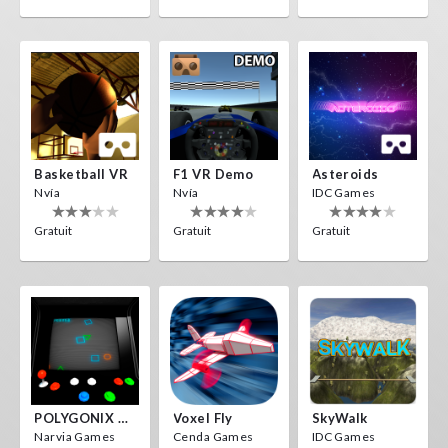
Basketball VR
F1 VR Demo
Asteroids
Nvía
Nvía
IDC Games
Gratuit
Gratuit
Gratuit
POLYGONIX VR
Voxel Fly
SkyWalk
Narvia Games
Cenda Games
IDC Games