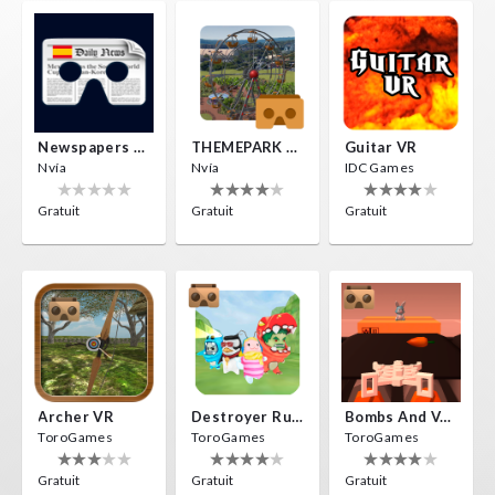
Newspapers Spain VR
THEMEPARK VR
Guitar VR
Nvía
Nvía
IDC Games
Gratuit
Gratuit
Gratuit
Archer VR
Destroyer Run VR
Bombs And Veggies
ToroGames
ToroGames
ToroGames
Gratuit
Gratuit
Gratuit