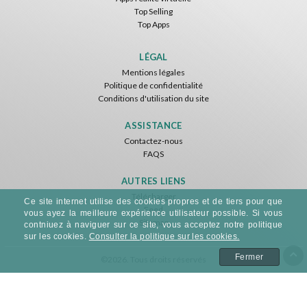
Top Selling
Top Apps
LÉGAL
Mentions légales
Politique de confidentialité
Conditions d'utilisation du site
ASSISTANCE
Contactez-nous
FAQS
AUTRES LIENS
Télécharger
Ce site internet utilise des cookies propres et de tiers pour que
Feed
vous ayez la meilleure expérience utilisateur possible. Si vous
Sitemap
contniuez à naviguer sur ce site, vous acceptez notre politique
sur les cookies.
Consulter la politique sur les cookies.
Fermer
©2026. Tous droits réservés