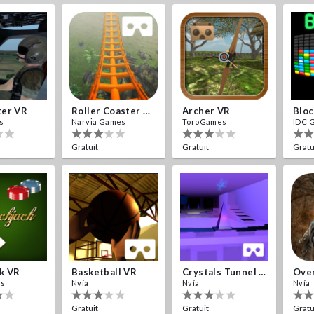
ter VR
Roller Coaster VR
Archer VR
Bloc
s
Narvia Games
ToroGames
IDC 
Gratuit
Gratuit
Gratu
ck VR
Basketball VR
Crystals Tunnel VR
Over
es
Nvía
Nvía
Nvía
Gratuit
Gratuit
Gratu