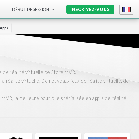
DÉBUT DE SESSION
INSCRIVEZ-VOUS
 Apps
is de réalité virtuelle de Store MVR.
e la réalité virtuelle. De nouveaux jeux de réalité virtuelle, de
e MVR, la meilleure boutique spécialisée en applis de réalité