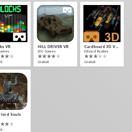
ks VR
HILL DRIVER VR
Cardboard 3D VR Space FPS Game
Games
IDC Games
Eduard Ryabov
it
Gratuit
Gratuit
lord Souls
it