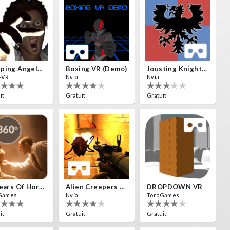
Weeping Angels VR
Boxing VR (Demo)
Jousting Knights VR
-VR
Nvía
Nvía
it
Gratuit
Gratuit
10 Years Of Horror Nights
Alien Creepers VR
DROPDOWN VR
Games
Nvía
ToroGames
it
Gratuit
Gratuit