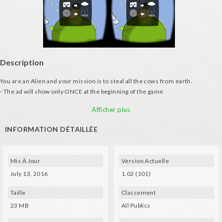
Description
You are an Alien and your mission is to steal all the cows from earth.
- The ad will show only ONCE at the beginning of the game
- Requires device with gyroscope and VR glasses : Google Carboard, Durovis
Dive, FIBRUM , Gear VR, Lakento, ...
Afficher plus
- Cartoon graphics
INFORMATION DÉTAILLÉE
INSTRUCTIONS:
- Control the UFO moving your head with the vr glasses, no buttons or
controller needed
- Pick up cows and drop them off at the portal. Get as many as you can before
Mis À Jour
Version Actuelle
60 seconds.
July 13, 2016
1.02 (101)
CREDITS:
Lluis Garcia
Taille
Classement
Jordan Swapp
23 MB
All Publics
Majd Abdulqadir