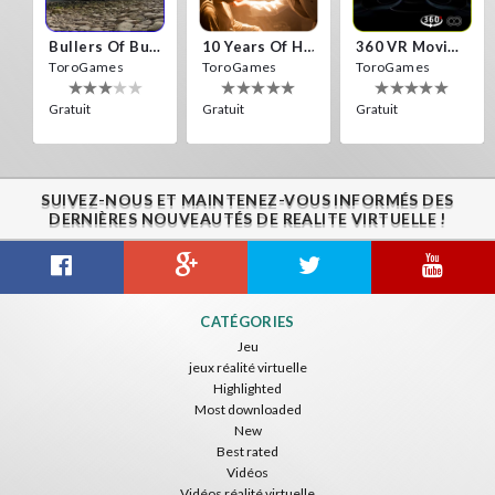
Bullers Of Buchan Aberdeen
10 Years Of Horror Nights
360 VR Movie Experience
ToroGames
ToroGames
ToroGames
Gratuit
Gratuit
Gratuit
SUIVEZ-NOUS ET MAINTENEZ-VOUS INFORMÉS DES
DERNIÈRES NOUVEAUTÉS DE REALITE VIRTUELLE !
Gravity Box
Caminandes
New Bom Bom Vr SBS 2020
CATÉGORIES
ToroGames
ToroGames
ToroGames
Jeu
jeux réalité virtuelle
Gratuit
Gratuit
Gratuit
Highlighted
Most downloaded
New
Best rated
Vidéos
Vidéos réalité virtuelle