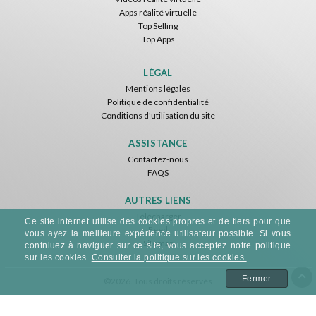
Apps réalité virtuelle
Top Selling
Top Apps
Tsuruda I Can Get Really Crazy
Fireworks On Victory Day
Blackjack VR
ToroGames
ToroGames
ToroGames
LÉGAL
Mentions légales
Gratuit
Gratuit
Gratuit
Politique de confidentialité
Conditions d'utilisation du site
ASSISTANCE
Contactez-nous
FAQS
AUTRES LIENS
Télécharger
Ce site internet utilise des cookies propres et de tiers pour que
Feed
Archer VR
vous ayez la meilleure expérience utilisateur possible. Si vous
Sitemap
ToroGames
contniuez à naviguer sur ce site, vous acceptez notre politique
sur les cookies.
Consulter la politique sur les cookies.
Gratuit
Fermer
©2026. Tous droits réservés