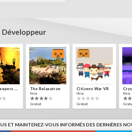
u Développeur
Alien Creepers VR
The Relaxatron
Citizens War VR
Nvía
Nvía
Nvía
Gratuit
Gratuit
Gratu
US ET MAINTENEZ-VOUS INFORMÉS DES DERNIÈRES NOU