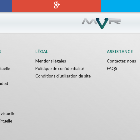
Sword VR
Jumping Levels
Nvía
Gratuit
S
LÉGAL
ASSISTANCE
Mentions légales
Contactez-nous
rtuelle
Politique de confidentialité
FAQS
Conditions d'utilisation du site
aded
 virtuelle
irtuelle