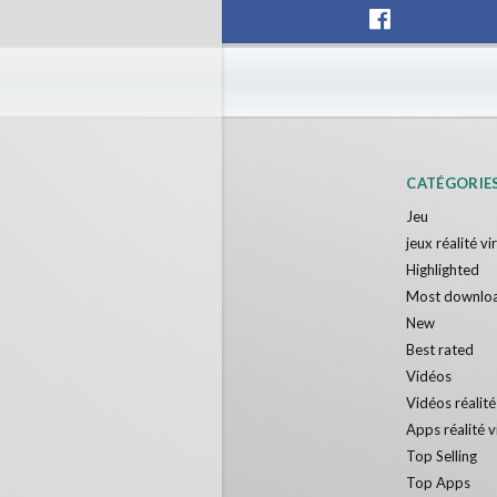
F1 VR Demo
Energy 
Nvía
Nvía
Gratuit
Gratuit
CATÉGORIE
Jeu
jeux réalité vi
Highlighted
Most downlo
New
Best rated
Vidéos
Vidéos réalité
Apps réalité v
Top Selling
Top Apps