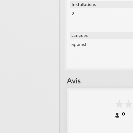
Installations
- AS
2
- Marca
- Mundo Deportivo
Langues
- sPORT
Spanish
Avis
0