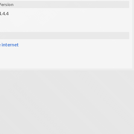
Version
4.4.4
e internet