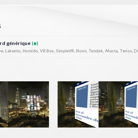
s
rd générique
(
)
, Lakento, Homido, VR Box, SimpleVR, Noon, Tendak, Afunta, Terios, Dur