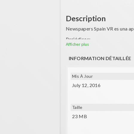
Description
Newspapers Spain VR es una apli
Periódicos:
Afficher plus
- El País
INFORMATION DÉTAILLÉE
- El Mundo
- La Razón
Mis À Jour
- 20 Minutos
July 12, 2016
- Qué
- La Vanguardia
Taille
- Público
23 MB
- Expansión
- El Economista