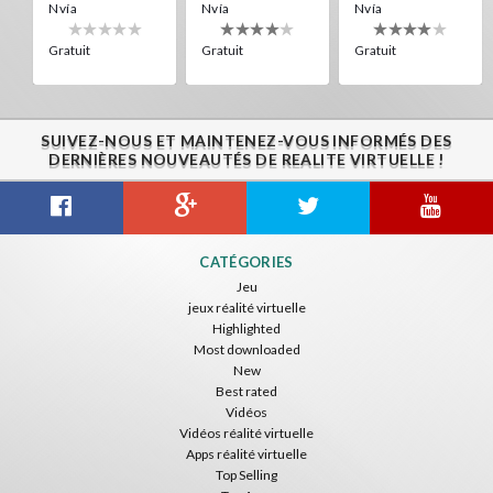
Nvía
Nvía
Nvía
Gratuit
Gratuit
Gratuit
SUIVEZ-NOUS ET MAINTENEZ-VOUS INFORMÉS DES
DERNIÈRES NOUVEAUTÉS DE REALITE VIRTUELLE !
Citizens War VR
Crystals Tunnel VR
THEMEPARK VR
CATÉGORIES
Nvía
Nvía
Nvía
Jeu
jeux réalité virtuelle
Gratuit
Gratuit
Gratuit
Highlighted
Most downloaded
New
Best rated
Vidéos
Vidéos réalité virtuelle
Apps réalité virtuelle
Top Selling