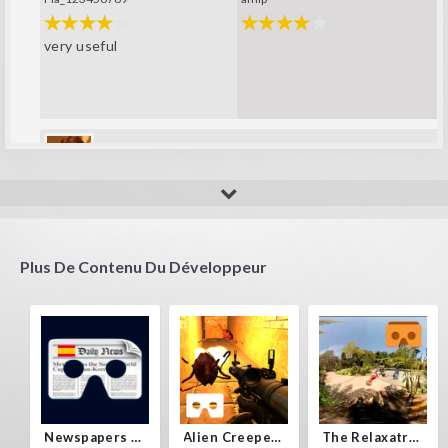
very useful
Yisus_new_123
Great launcher VR
Plus De Contenu Du Développeur
Newspapers Spain VR
Alien Creepers VR
The Relaxatron