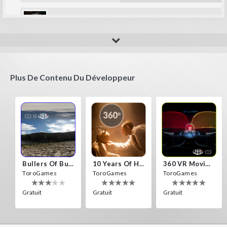
leusleus
Plus De Contenu Du Développeur
Bullers Of Buchan Aberdeen
10 Years Of Horror Nights
360 VR Movie Experience
ToroGames
ToroGames
ToroGames
Gratuit
Gratuit
Gratuit