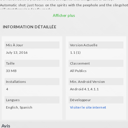
Automatic shot: just focus on the spirits with the peephole and the slingshot
will start throwing deadly candy.
Download and play this virtual reality 3D game with a great horrific
Afficher plus
atmosphere.
INFORMATION DÉTAILLÉE
Mis À Jour
Version Actuelle
July 13, 2016
1.1 (1)
Taille
Classement
33 MB
All Publics
Installations
Min. Android Version
4
Android 4.1,4.1.1
Langues
Développeur
English, Spanish
Visiter le site internet
Avis