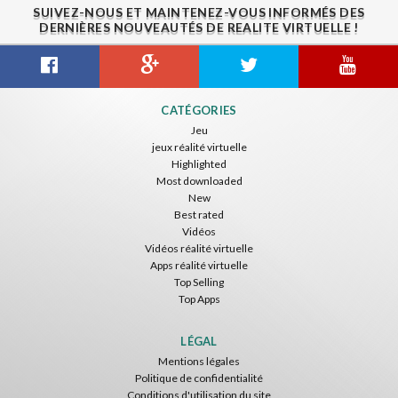
SUIVEZ-NOUS ET MAINTENEZ-VOUS INFORMÉS DES
DERNIÈRES NOUVEAUTÉS DE REALITE VIRTUELLE !
Gravity Box
Caminandes
New Bom Bom Vr SBS 2020
CATÉGORIES
ToroGames
ToroGames
ToroGames
Jeu
jeux réalité virtuelle
Gratuit
Gratuit
Gratuit
Highlighted
Most downloaded
New
Best rated
Vidéos
Vidéos réalité virtuelle
Apps réalité virtuelle
Top Selling
Top Apps
Tsuruda I Can Get Really Crazy
Fireworks On Victory Day
Blackjack VR
ToroGames
ToroGames
ToroGames
LÉGAL
Mentions légales
Gratuit
Gratuit
Gratuit
Politique de confidentialité
Conditions d'utilisation du site