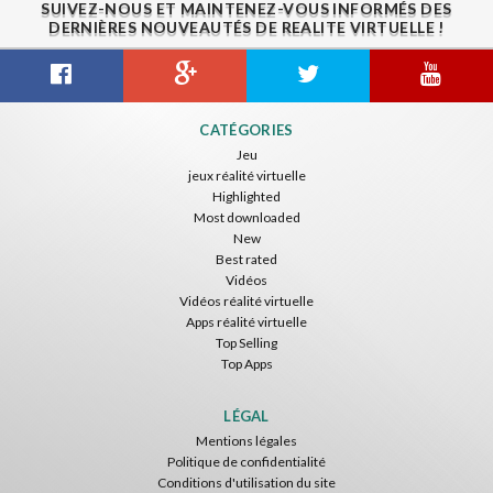
SUIVEZ-NOUS ET MAINTENEZ-VOUS INFORMÉS DES
DERNIÈRES NOUVEAUTÉS DE REALITE VIRTUELLE !
Gravity Box
Caminandes
New Bom Bom Vr SBS 2020
CATÉGORIES
ToroGames
ToroGames
ToroGames
Jeu
jeux réalité virtuelle
Gratuit
Gratuit
Gratuit
Highlighted
Most downloaded
New
Best rated
Vidéos
Vidéos réalité virtuelle
Apps réalité virtuelle
Top Selling
Top Apps
Tsuruda I Can Get Really Crazy
Fireworks On Victory Day
Blackjack VR
ToroGames
ToroGames
ToroGames
LÉGAL
Mentions légales
Gratuit
Gratuit
Gratuit
Politique de confidentialité
Conditions d'utilisation du site