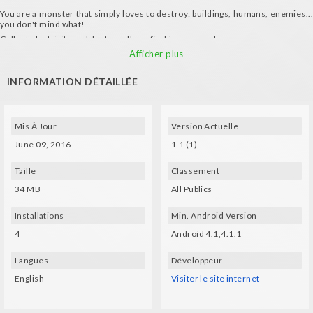
You are a monster that simply loves to destroy: buildings, humans, enemies...
you don't mind what!
Collect electricity and destroy all you find in your way!
Features:
Afficher plus
- 4 monsters to unlock
INFORMATION DÉTAILLÉE
- Endless running game
- Funny cartoon style
Requirements:
Mis À Jour
Version Actuelle
- Gyroscope
- Compatible VR glasses (VXMASK, Lakento, Durovis, Google Cardboard, etc.)
June 09, 2016
1.1 (1)
Music by Grumble Labs
Taille
Classement
34 MB
All Publics
Installations
Min. Android Version
4
Android 4.1,4.1.1
Langues
Développeur
English
Visiter le site internet