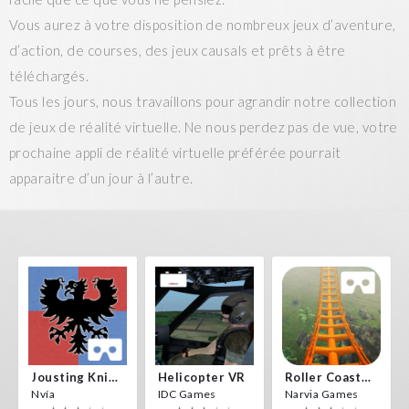
Vous aurez à votre disposition de nombreux jeux d’aventure,
d’action, de courses, des jeux causals et prêts à être
téléchargés.
Tous les jours, nous travaillons pour agrandir notre collection
de jeux de réalité virtuelle. Ne nous perdez pas de vue, votre
prochaine appli de réalité virtuelle préférée pourrait
apparaitre d’un jour à l’autre.
Jousting Knights VR
Helicopter VR
Roller Coaster VR
Nvía
IDC Games
Narvia Games