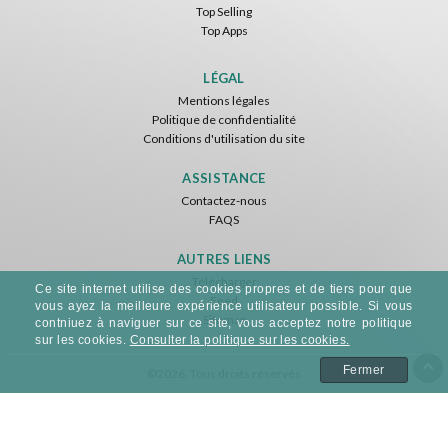
Top Selling
Top Apps
LÉGAL
Mentions légales
Politique de confidentialité
Conditions d'utilisation du site
ASSISTANCE
Contactez-nous
FAQS
AUTRES LIENS
Télécharger
Ce site internet utilise des cookies propres et de tiers pour que
Feed
vous ayez la meilleure expérience utilisateur possible. Si vous
Sitemap
contniuez à naviguer sur ce site, vous acceptez notre politique
sur les cookies.
Consulter la politique sur les cookies.
Fermer
©2026. Tous droits réservés