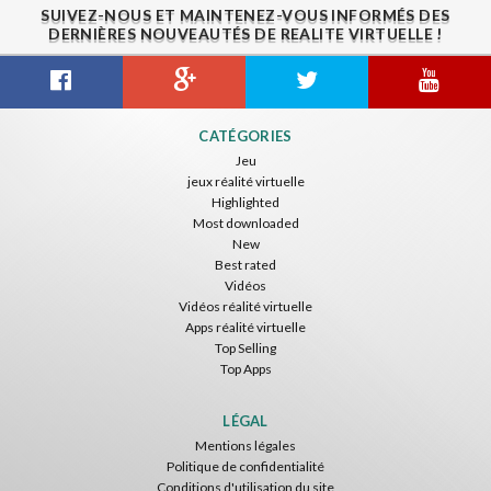
SUIVEZ-NOUS ET MAINTENEZ-VOUS INFORMÉS DES
DERNIÈRES NOUVEAUTÉS DE REALITE VIRTUELLE !
Citizens War VR
Crystals Tunnel VR
THEMEPARK VR
CATÉGORIES
Nvía
Nvía
Nvía
Jeu
jeux réalité virtuelle
Gratuit
Gratuit
Gratuit
Highlighted
Most downloaded
New
Best rated
Vidéos
Vidéos réalité virtuelle
Apps réalité virtuelle
Top Selling
Top Apps
Basketball VR
F1 VR Demo
Energy Sword VR
Nvía
Nvía
Nvía
LÉGAL
Mentions légales
Gratuit
Gratuit
Gratuit
Politique de confidentialité
Conditions d'utilisation du site