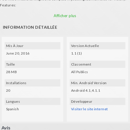
Features:
- Medieval atmosphere
Afficher plus
- Control the joust with your mobile phone and your virtual reality glasses.
Music: Kevin MacLeod - Achaidh Cheide; Kevin MacLeod - Skye Cuillin.
INFORMATION DÉTAILLÉE
Mis À Jour
Version Actuelle
June 20, 2016
1.1 (1)
Taille
Classement
28 MB
All Publics
Installations
Min. Android Version
20
Android 4.1,4.1.1
Langues
Développeur
Spanish
Visiter le site internet
Avis