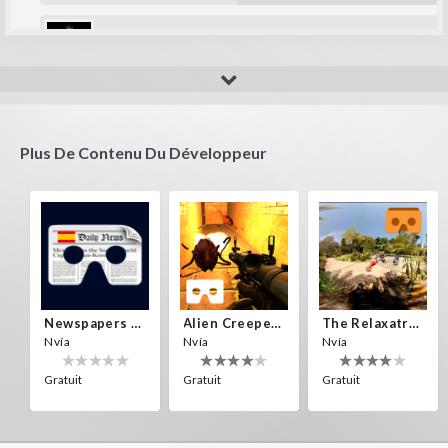
Flavia cecilia
like it!
Plus De Contenu Du Développeur
Newspapers Spain VR
Alien Creepers VR
The Relaxatron
Nvía
Nvía
Nvía
Gratuit
Gratuit
Gratuit