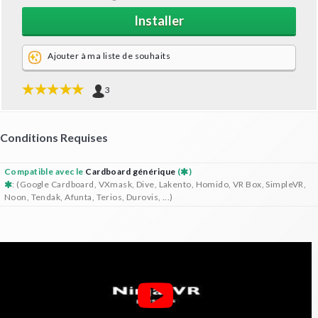
Installer
Ajouter à ma liste de souhaits
3
Conditions Requises
Compatible avec le
Cardboard générique
(
)
: (Google Cardboard, VXmask, Dive, Lakento, Homido, VR Box, SimpleVR,
Noon, Tendak, Afunta, Terios, Durovis, ...)