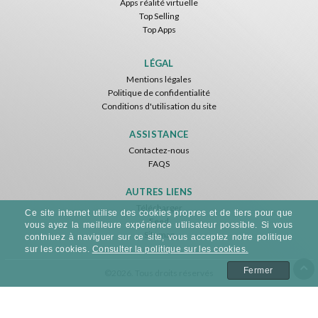
Apps réalité virtuelle
Top Selling
Top Apps
LÉGAL
Mentions légales
Politique de confidentialité
Conditions d'utilisation du site
ASSISTANCE
Contactez-nous
FAQS
AUTRES LIENS
Télécharger
Ce site internet utilise des cookies propres et de tiers pour que
Feed
vous ayez la meilleure expérience utilisateur possible. Si vous
Sitemap
contniuez à naviguer sur ce site, vous acceptez notre politique
sur les cookies.
Consulter la politique sur les cookies.
Fermer
©2026. Tous droits réservés