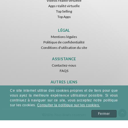
Vidéos réalité virtuelle
Apps réalité virtuelle
Top Selling
Top Apps
LÉGAL
Mentions légales
Politique de confidentialité
Conditions d'utilisation du site
ASSISTANCE
Contactez-nous
FAQS
AUTRES LIENS
Télécharger
Ce site internet utilise des cookies propres et de tiers pour que
Feed
vous ayez la meilleure expérience utilisateur possible. Si vous
Sitemap
contniuez à naviguer sur ce site, vous acceptez notre politique
sur les cookies.
Consulter la politique sur les cookies.
Fermer
©2026. Tous droits réservés