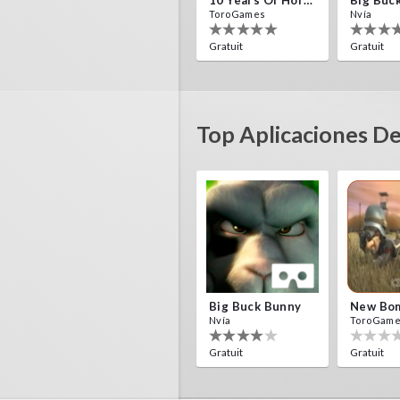
10 Years Of Horror Nights
Big Buc
ToroGames
Nvía
Gratuit
Gratuit
Top Aplicaciones D
Big Buck Bunny
Nvía
ToroGam
Gratuit
Gratuit