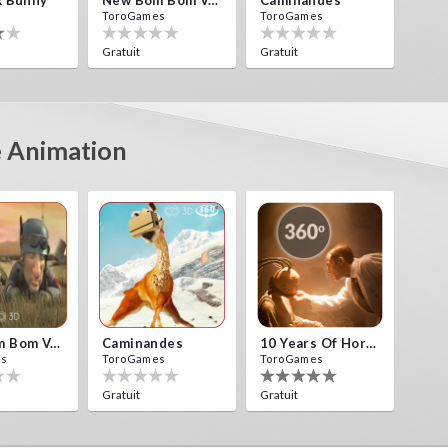
k Bunny
New Bom Bom Vr SBS 2020
Caminandes
ToroGames
ToroGames
Gratuit
Gratuit
e Animation
New Bom Bom Vr SBS 2020
Caminandes
10 Years Of Horror Nights
es
ToroGames
ToroGames
Gratuit
Gratuit