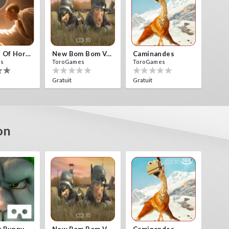
10 Years Of Horror Nights
New Bom Bom Vr SBS 2020
Caminandes
es
ToroGames
ToroGames
Gratuit
Gratuit
on