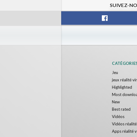
SUIVEZ-NO
CATÉGORIE
Jeu
jeux réalité vi
Highlighted
Most downlo
New
Best rated
Vidéos
Vidéos réalité
Apps réalité v