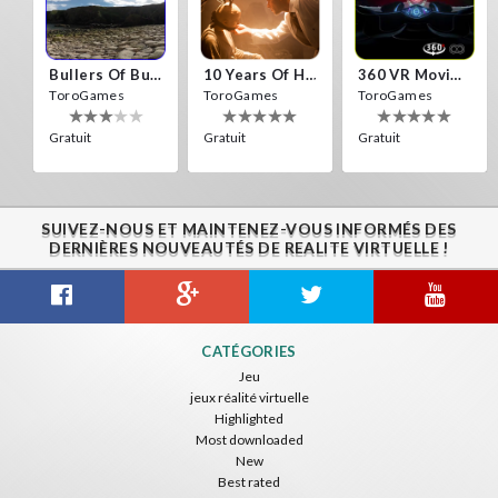
Bullers Of Buchan Aberdeen
10 Years Of Horror Nights
360 VR Movie Experience
ToroGames
ToroGames
ToroGames
Gratuit
Gratuit
Gratuit
SUIVEZ-NOUS ET MAINTENEZ-VOUS INFORMÉS DES
DERNIÈRES NOUVEAUTÉS DE REALITE VIRTUELLE !
Gravity Box
Caminandes
New Bom Bom Vr SBS 2020
CATÉGORIES
ToroGames
ToroGames
ToroGames
Jeu
jeux réalité virtuelle
Gratuit
Gratuit
Gratuit
Highlighted
Most downloaded
New
Best rated