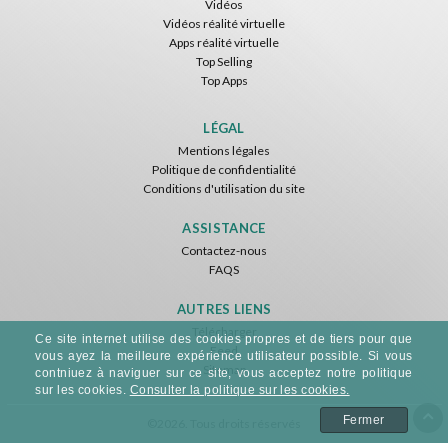
Vidéos
Vidéos réalité virtuelle
Apps réalité virtuelle
Top Selling
Top Apps
Tsuruda I Can Get Really Crazy
Fireworks On Victory Day
Blackjack VR
ToroGames
ToroGames
ToroGames
LÉGAL
Mentions légales
Gratuit
Gratuit
Gratuit
Politique de confidentialité
Conditions d'utilisation du site
ASSISTANCE
Contactez-nous
FAQS
AUTRES LIENS
Télécharger
Ce site internet utilise des cookies propres et de tiers pour que
Feed
Archer VR
vous ayez la meilleure expérience utilisateur possible. Si vous
Sitemap
ToroGames
contniuez à naviguer sur ce site, vous acceptez notre politique
sur les cookies.
Consulter la politique sur les cookies.
Gratuit
Fermer
©2026. Tous droits réservés