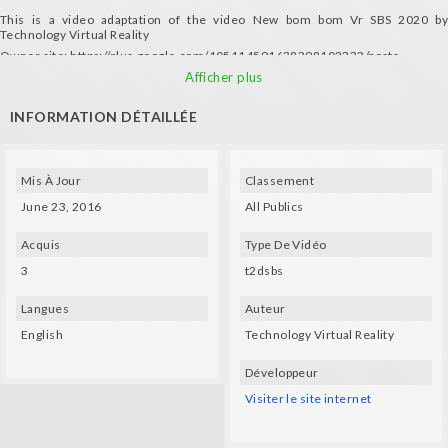
This is a video adaptation of the video New bom bom Vr SBS 2020 by
Technology Virtual Reality
Owner site: https://plus.google.com/105114591638398102333/posts
ALL RIGHTS RESERVED ©Technology Virtual Reality
Afficher plus
INFORMATION DÉTAILLÉE
Mis À Jour
Classement
June 23, 2016
All Publics
Acquis
Type De Vidéo
3
t2dsbs
Langues
Auteur
English
Technology Virtual Reality
Développeur
Visiter le site internet