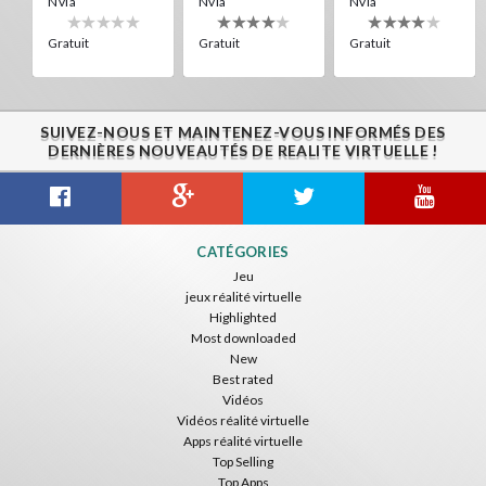
Nvía
Nvía
Nvía
Gratuit
Gratuit
Gratuit
SUIVEZ-NOUS ET MAINTENEZ-VOUS INFORMÉS DES
DERNIÈRES NOUVEAUTÉS DE REALITE VIRTUELLE !
Citizens War VR
Crystals Tunnel VR
THEMEPARK VR
CATÉGORIES
Nvía
Nvía
Nvía
Jeu
jeux réalité virtuelle
Gratuit
Gratuit
Gratuit
Highlighted
Most downloaded
New
Best rated
Vidéos
Vidéos réalité virtuelle
Apps réalité virtuelle
Top Selling
Top Apps