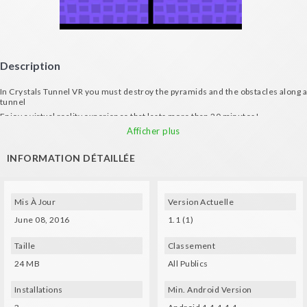
Description
In Crystals Tunnel VR you must destroy the pyramids and the obstacles along a
tunnel
Enjoy a virtual reality experience that lasts more than 20 minutes!
Afficher plus
INFORMATION DÉTAILLÉE
Mis À Jour
Version Actuelle
June 08, 2016
1.1 (1)
Taille
Classement
24 MB
All Publics
Installations
Min. Android Version