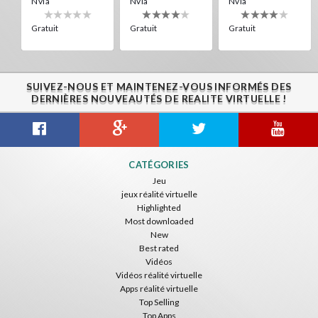
Nvía
Nvía
Nvía
Gratuit
Gratuit
Gratuit
SUIVEZ-NOUS ET MAINTENEZ-VOUS INFORMÉS DES
DERNIÈRES NOUVEAUTÉS DE REALITE VIRTUELLE !
Citizens War VR
Crystals Tunnel VR
THEMEPARK VR
CATÉGORIES
Nvía
Nvía
Nvía
Jeu
jeux réalité virtuelle
Gratuit
Gratuit
Gratuit
Highlighted
Most downloaded
New
Best rated
Vidéos
Vidéos réalité virtuelle
Apps réalité virtuelle
Top Selling
Top Apps