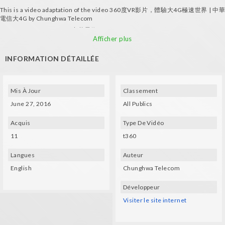
This is a video adaptation of the video 360度VR影片，體驗大4G極速世界 | 中華
電信大4G by Chunghwa Telecom
ALL RIGHTS RESERVED ©中華電信4G
Afficher plus
INFORMATION DÉTAILLÉE
Mis À Jour
Classement
June 27, 2016
All Publics
Acquis
Type De Vidéo
11
t360
Langues
Auteur
English
Chunghwa Telecom
Développeur
Visiter le site internet