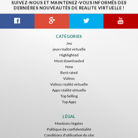
SUIVEZ-NOUS ET MAINTENEZ-VOUS INFORMÉS DES
DERNIÈRES NOUVEAUTÉS DE REALITE VIRTUELLE !
Gravity Box
Caminandes
New Bom Bom Vr SBS 2020
CATÉGORIES
ToroGames
ToroGames
ToroGames
Jeu
jeux réalité virtuelle
Gratuit
Gratuit
Gratuit
Highlighted
Most downloaded
New
Best rated
Vidéos
Vidéos réalité virtuelle
Apps réalité virtuelle
Top Selling
Top Apps
Tsuruda I Can Get Really Crazy
Fireworks On Victory Day
Blackjack VR
ToroGames
ToroGames
ToroGames
LÉGAL
Mentions légales
Gratuit
Gratuit
Gratuit
Politique de confidentialité
Conditions d'utilisation du site