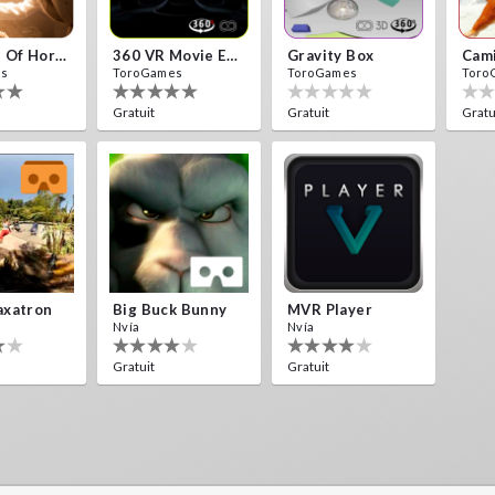
10 Years Of Horror Nights
360 VR Movie Experience
Gravity Box
Cam
es
ToroGames
ToroGames
Toro
Gratuit
Gratuit
Gratu
axatron
Big Buck Bunny
MVR Player
Nvía
Nvía
Gratuit
Gratuit