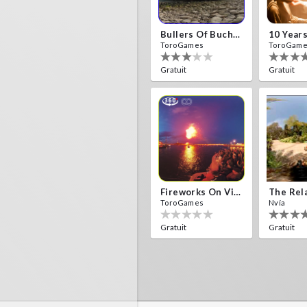
Bullers Of Buchan Aberdeen
ToroGames
ToroGam
Gratuit
Gratuit
Fireworks On Victory Day
The Rel
ToroGames
Nvía
Gratuit
Gratuit