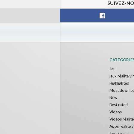
SUIVEZ-NO
CATÉGORIE
Jeu
jeux réalité vi
Highlighted
Most downlo
New
Best rated
Vidéos
Vidéos réalité
Apps réalité v
Top Selling