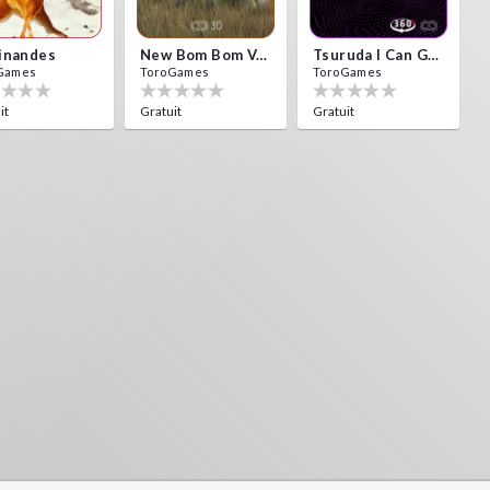
inandes
New Bom Bom Vr SBS 2020
Tsuruda I Can Get Really Crazy
Games
ToroGames
ToroGames
it
Gratuit
Gratuit