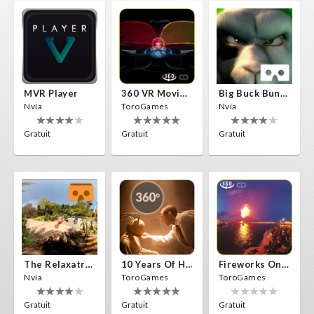
MVR Player
360 VR Movie Experience
Big Buck Bunny
Nvía
ToroGames
Nvía
Gratuit
Gratuit
Gratuit
The Relaxatron
10 Years Of Horror Nights
Fireworks On Victory Day
Nvía
ToroGames
ToroGames
Gratuit
Gratuit
Gratuit