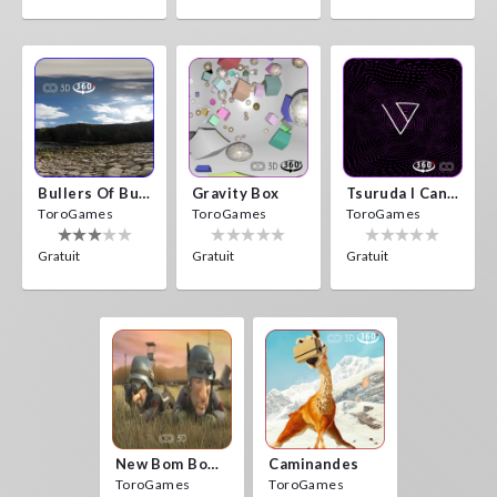
Bullers Of Buchan Aberdeen
Gravity Box
Tsuruda I Can Get Really Crazy
ToroGames
ToroGames
ToroGames
Gratuit
Gratuit
Gratuit
New Bom Bom Vr SBS 2020
Caminandes
ToroGames
ToroGames