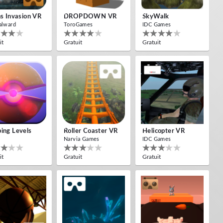
ns Invasion VR
DROPDOWN VR
SkyWalk
alward
ToroGames
IDC Games
it
Gratuit
Gratuit
ing Levels
Roller Coaster VR
Helicopter VR
Narvia Games
IDC Games
it
Gratuit
Gratuit