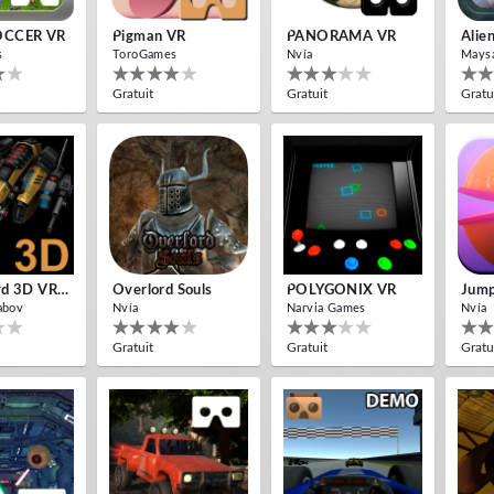
OCCER VR
Pigman VR
PANORAMA VR
Alie
s
ToroGames
Nvía
Mays
Gratuit
Gratuit
Gratu
Cardboard 3D VR Space FPS Game
Overlord Souls
POLYGONIX VR
Jump
abov
Nvía
Narvia Games
Nvía
Gratuit
Gratuit
Gratu