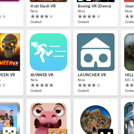
R
Fruit Slash VR
Boxing VR (Demo)
Nvía
Nvía
Nvía
Gratuit
Gratuit
Gratu
EEN VR
RUNNER VR
LAUNCHER VR
HILL
s
Nvía
Nvía
IDC 
Gratuit
Gratuit
Gratu