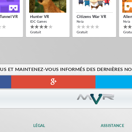
 Tunnel VR
Hunter VR
Citizens War VR
Alie
IDC Games
Nvía
Nvía
Gratuit
Gratuit
Gratu
US ET MAINTENEZ-VOUS INFORMÉS DES DERNIÈRES NOU
LÉGAL
ASSISTANCE