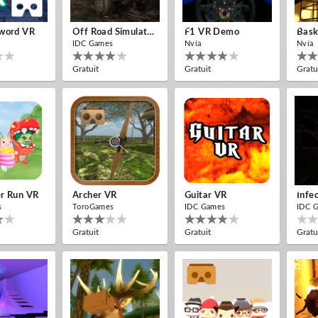
word VR
Off Road Simulator VR
F1 VR Demo
Bask
IDC Games
Nvía
Nvía
Gratuit
Gratuit
Gratu
r Run VR
Archer VR
Guitar VR
Infe
s
ToroGames
IDC Games
IDC 
Gratuit
Gratuit
Gratu