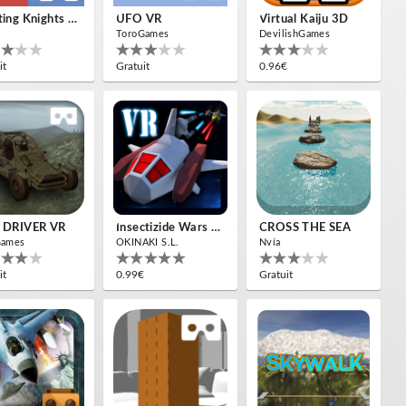
Jousting Knights VR
UFO VR
Virtual Kaiju 3D
ToroGames
DevilishGames
it
Gratuit
0.96€
 DRIVER VR
Insectizide Wars VR
CROSS THE SEA
Games
OKINAKI S.L.
Nvía
it
0.99€
Gratuit