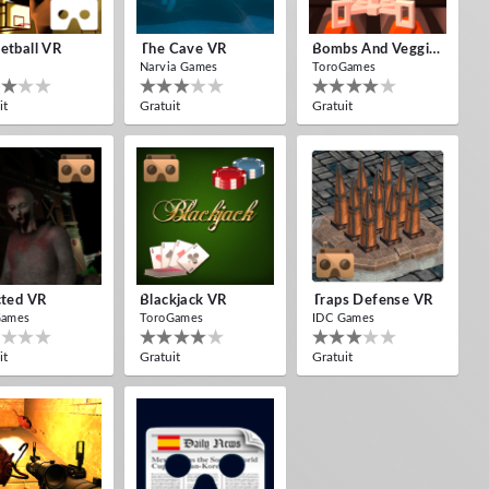
etball VR
The Cave VR
Bombs And Veggies
Narvia Games
ToroGames
it
Gratuit
Gratuit
cted VR
Blackjack VR
Traps Defense VR
Games
ToroGames
IDC Games
it
Gratuit
Gratuit