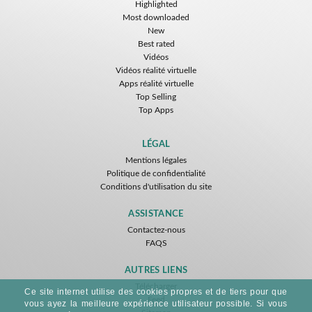
Highlighted
Most downloaded
New
Best rated
Vidéos
Vidéos réalité virtuelle
Apps réalité virtuelle
Top Selling
Top Apps
LÉGAL
Mentions légales
Politique de confidentialité
Conditions d'utilisation du site
ASSISTANCE
Contactez-nous
FAQS
AUTRES LIENS
Télécharger
Ce site internet utilise des cookies propres et de tiers pour que
Feed
vous ayez la meilleure expérience utilisateur possible. Si vous