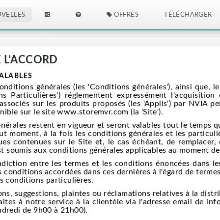
VELLES
OFFRES
TÉLÉCHARGER
 L’ACCORD
EALABLES
itions générales (les 'Conditions générales'), ainsi que, le
ns Particulières') réglementent expressément l'acquisition de
associés sur les produits proposés (les 'Applis') par NVIA p
ible sur le site www.storemvr.com (la 'Site').
rales restent en vigueur et seront valables tout le temps qu’e
ut moment, à la fois les conditions générales et les particuliè
iques contenues sur le Site et, le cas échéant, de remplacer
 est soumis aux conditions générales applicables au moment 
ction entre les termes et les conditions énoncées dans les 
 conditions accordées dans ces dernières à l'égard de termes
s conditions particulières.
s, suggestions, plaintes ou réclamations relatives à la distri
faites à notre service à la clientèle via l'adresse email de
ndredi de 9h00 à 21h00).