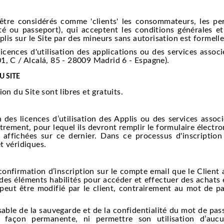
 considérés comme 'clients' les consommateurs, les perso
tité ou passeport), qui acceptent les conditions générales et
plis sur le Site par des mineurs sans autorisation est formell
icences d'utilisation des applications ou des services ass
1, C / Alcalá, 85 - 28009 Madrid 6 - Espagne).
U SITE
ion du Site sont libres et gratuits.
des licences d’utilisation des Applis ou des services associ
trement, pour lequel ils devront remplir le formulaire électr
s affichées sur ce dernier. Dans ce processus d'inscriptio
t véridiques.
nfirmation d’inscription sur le compte email que le Client a
des éléments habilités pour accéder et effectuer des achats 
 peut être modifié par le client, contrairement au mot de pa
le de la sauvegarde et de la confidentialité du mot de passe
façon permanente, ni permettre son utilisation d’aucu