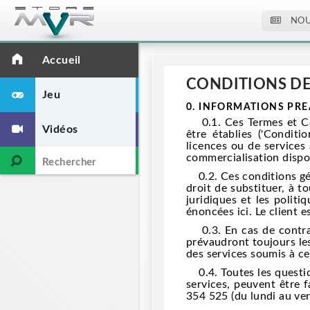
NOU
Accueil
CONDITIONS DE
Jeu
0. INFORMATIONS PR
0.1. Ces Termes et Cond
Vidéos
être établies ('Conditio
licences ou de services 
commercialisation dispon
0.2. Ces conditions géné
droit de substituer, à to
juridiques et les polit
énoncées ici. Le client
0.3. En cas de contradi
prévaudront toujours les
des services soumis à ce
0.4. Toutes les question
services, peuvent être 
354 525 (du lundi au ve