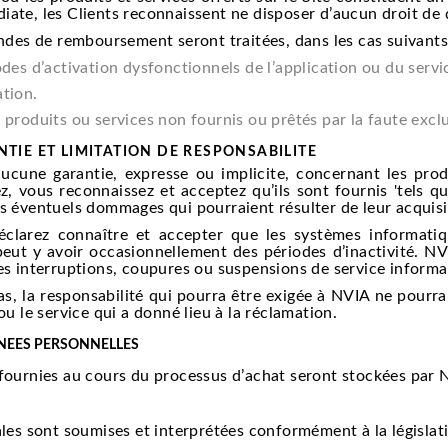
iate, les Clients reconnaissent ne disposer d’aucun droit de
es de remboursement seront traitées, dans les cas suivants
odes d’activation dysfonctionnels de l’application ou du serv
ation.
 produits ou services non fournis ou prêtés par la faute excl
TIE ET LIMITATION DE RESPONSABILITE
ne garantie, expresse ou implicite, concernant les produi
, vous reconnaissez et acceptez qu’ils sont fournis 'tels qu
s éventuels dommages qui pourraient résulter de leur acquisiti
larez connaître et accepter que les systèmes informati
l peut y avoir occasionnellement des périodes d’inactivité. 
ces interruptions, coupures ou suspensions de service inform
, la responsabilité qui pourra être exigée à NVIA ne pourra
ou le service qui a donné lieu à la réclamation.
NEES PERSONNELLES
 fournies au cours du processus d’achat seront stockées pa
s sont soumises et interprétées conformément à la législat