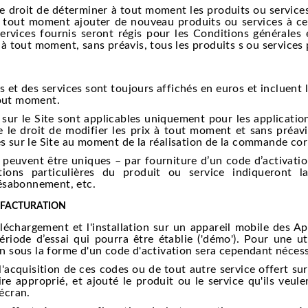
 droit de déterminer à tout moment les produits ou services 
à tout moment ajouter de nouveau produits ou services à ceux
rvices fournis seront régis pour les Conditions générales
r à tout moment, sans préavis, tous les produits s ou services 
 et des services sont toujours affichés en euros et incluent l
tout moment.
sur le Site sont applicables uniquement pour les application
e le droit de modifier les prix à tout moment et sans préavi
ués sur le Site au moment de la réalisation de la commande c
peuvent être uniques – par fourniture d’un code d’activati
tions particulières du produit ou service indiqueront l
ésabonnement, etc.
 FACTURATION
échargement et l'installation sur un appareil mobile des App
ériode d’essai qui pourra être établie ('démo'). Pour une ut
ion sous la forme d'un code d'activation sera cependant nécess
cquisition de ces codes ou de tout autre service offert sur le
ire approprié, et ajouté le produit ou le service qu'ils veu
’écran.