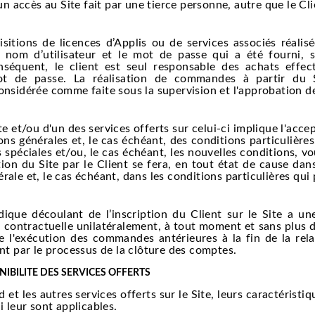
accès au Site fait par une tierce personne, autre que le Clie
tions de licences d’Applis ou de services associés réalisées
nom d’utilisateur et le mot de passe qui a été fourni, s
nséquent, le client est seul responsable des achats effec
mot de passe. La réalisation de commandes à partir du S
onsidérée comme faite sous la supervision et l'approbation de
te et/ou d'un des services offerts sur celui-ci implique l'acce
s générales et, le cas échéant, des conditions particulières
s spéciales et/ou, le cas échéant, les nouvelles conditions, vo
sation du Site par le Client se fera, en tout état de cause da
rale et, le cas échéant, dans les conditions particulières qui
que découlant de l’inscription du Client sur le Site a un
 contractuelle unilatéralement, à tout moment et sans plus d
e l'exécution des commandes antérieures à la fin de la relat
ent par le processus de la clôture des comptes.
IBILITE DES SERVICES OFFERTS
t les autres services offerts sur le Site, leurs caractéristique
i leur sont applicables.