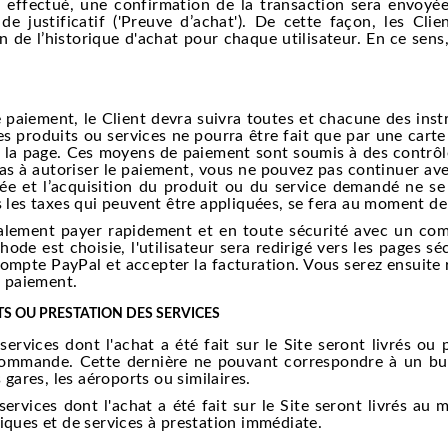
ffectué, une confirmation de la transaction sera envoyée 
a de justificatif ('Preuve d’achat'). De cette façon, les Cl
on de l’historique d'achat pour chaque utilisateur. En ce sens
paiement, le Client devra suivra toutes et chacune des instr
es produits ou services ne pourra être fait que par une cart
 la page. Ces moyens de paiement sont soumis à des contrôles
pas à autoriser le paiement, vous ne pouvez pas continuer 
 et l’acquisition du produit ou du service demandé ne se r
es les taxes qui peuvent être appliquées, se fera au moment 
ment payer rapidement et en toute sécurité avec un compt
ode est choisie, l'utilisateur sera redirigé vers les pages sé
 compte PayPal et accepter la facturation. Vous serez ensuit
u paiement.
S OU PRESTATION DES SERVICES
vices dont l'achat a été fait sur le Site seront livrés ou p
commande. Cette dernière ne pouvant correspondre à un bure
s gares, les aéroports ou similaires.
rvices dont l'achat a été fait sur le Site seront livrés au 
iques et de services à prestation immédiate.