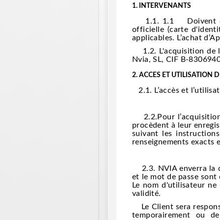
1.
INTERVENANTS
1.1. 1.1 Doivent être
officielle (carte d'iden
applicables. L’achat d’Ap
1.2. L'acquisition de l
Nvia, SL, CIF B-8306940
2.
ACCES ET UTILISATION D
2.1. L’accès et l’utilisat
2.2.Pour l’acquisition 
procèdent à leur enregis
suivant les instruction
renseignements exacts e
2.3. NVIA enverra la co
et le mot de passe sont 
Le nom d'utilisateur ne
validité.
Le Client sera responsab
temporairement ou de 