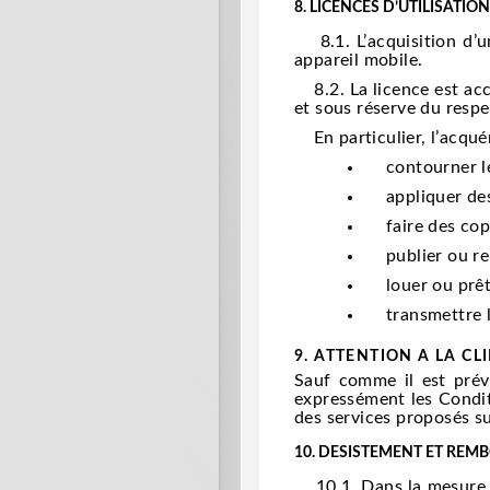
8.
LICENCES D’UTILISATION
8.1. L’acquisition d’un
appareil mobile.
8.2. La licence est acco
et sous réserve du respe
En particulier, l’acqué
contourner le
appliquer de
faire des cop
publier ou re
louer ou prê
transmettre l
9. ATTENTION A LA CL
Sauf comme il est prévu
expressément les Condit
des services proposés sur
10.
DESISTEMENT ET REM
10.1. Dans la mesure où