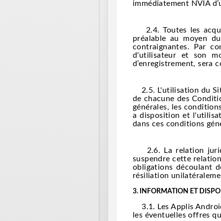
immédiatement NVIA d’un 
2.4. Toutes les acquisi
préalable au moyen du 
contraignantes. Par co
d'utilisateur et son 
d’enregistrement, sera c
2.5. L'utilisation du Si
de chacune des Condition
générales, les condition
a disposition et l'utili
dans ces conditions géné
2.6. La relation juridi
suspendre cette relation
obligations découlant d
résiliation unilatéralem
3.
INFORMATION ET DISPON
3.1. Les Applis Android e
les éventuelles offres qu