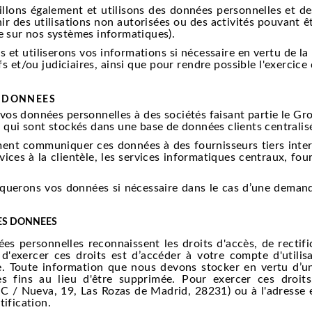
ons également et utilisons des données personnelles et des
nir des utilisations non autorisées ou des activités pouvant êt
e sur nos systèmes informatiques).
et utiliserons vos informations si nécessaire en vertu de la
s et/ou judiciaires, ainsi que pour rendre possible l'exercice
 DONNEES
onnées personnelles à des sociétés faisant partie le Grou
, qui sont stockés dans une base de données clients centralis
 communiquer ces données à des fournisseurs tiers interve
rvices à la clientèle, les services informatiques centraux, 
rons vos données si nécessaire dans le cas d’une demande 
DES DONNEES
es personnelles reconnaissent les droits d'accès, de rectifi
e d'exercer ces droits est d’accéder à votre compte d'util
 Toute information que nous devons stocker en vertu d’une
es fins au lieu d'être supprimée. Pour exercer ces droi
(C / Nueva, 19, Las Rozas de Madrid, 28231) ou à l'adresse
tification.